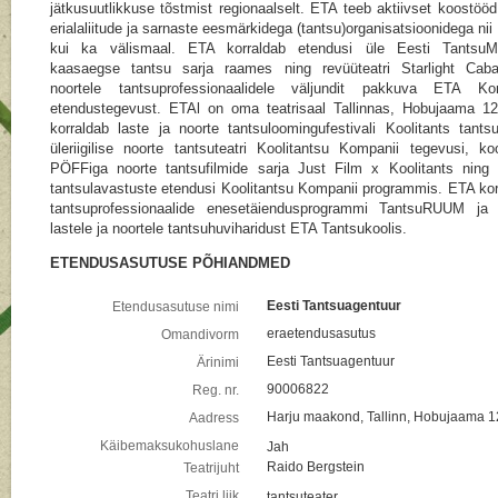
jätkusuutlikkuse tõstmist regionaalselt. ETA teeb aktiivset koostööd
erialaliitude ja sarnaste eesmärkidega (tantsu)organisatsioonidega nii
kui ka välismaal. ETA korraldab etendusi üle Eesti Tants
kaasaegse tantsu sarja raames ning revüüteatri Starlight Caba
noortele tantsuprofessionaalidele väljundit pakkuva ETA Ko
etendustegevust. ETAl on oma teatrisaal Tallinnas, Hobujaama 1
korraldab laste ja noorte tantsuloomingufestivali Koolitants tantsu
üleriigilise noorte tantsuteatri Koolitantsu Kompanii tegevusi, ko
PÖFFiga noorte tantsufilmide sarja Just Film x Koolitants ning 
tantsulavastuste etendusi Koolitantsu Kompanii programmis. ETA kor
tantsuprofessionaalide enesetäiendusprogrammi TantsuRUUM ja
lastele ja noortele tantsuhuviharidust ETA Tantsukoolis.
ETENDUSASUTUSE PÕHIANDMED
Eesti Tantsuagentuur
Etendusasutuse nimi
eraetendusasutus
Omandivorm
Eesti Tantsuagentuur
Ärinimi
90006822
Reg. nr.
Harju maakond, Tallinn, Hobujaama
Aadress
Käibemaksukohuslane
Jah
Raido Bergstein
Teatrijuht
Teatri liik
tantsuteater