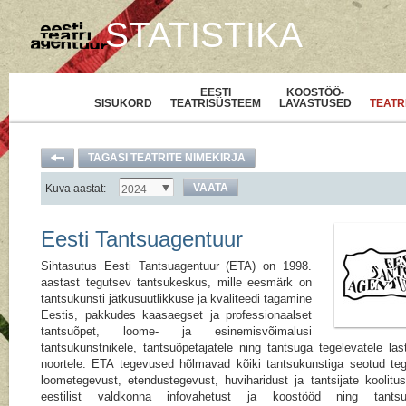
STATISTIKA
EESTI
KOOSTÖÖ-
SISUKORD
TEATRISÜSTEEM
LAVASTUSED
TEATR
TAGASI TEATRITE NIMEKIRJA
VAATA
Kuva aastat:
2024
Eesti Tantsuagentuur
Sihtasutus Eesti Tantsuagentuur (ETA) on 1998.
aastast tegutsev tantsukeskus, mille eesmärk on
tantsukunsti jätkusuutlikkuse ja kvaliteedi tagamine
Eestis, pakkudes kaasaegset ja professionaalset
tantsuõpet, loome- ja esinemisvõimalusi
tantsukunstnikele, tantsuõpetajatele ning tantsuga tegelevatele las
noortele. ETA tegevused hõlmavad kõiki tantsukunstiga seotud teg
loometegevust, etendustegevust, huviharidust ja tantsijate koolitus
eestilist valdkonna infovahetust ja koostööd ning tantsu