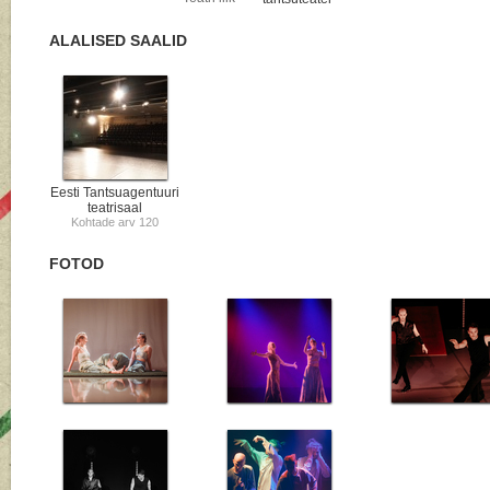
ALALISED SAALID
Eesti Tantsuagentuuri
teatrisaal
Kohtade arv 120
FOTOD