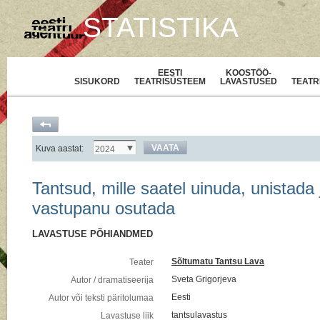
STATISTIKA
EESTI
KOOSTÖÖ-
SISUKORD
TEATRISÜSTEEM
LAVASTUSED
TEATR
VAATA
Kuva aastat:
2024
Tantsud, mille saatel uinuda, unistada 
vastupanu osutada
LAVASTUSE PÕHIANDMED
Sõltumatu Tantsu Lava
Teater
Sveta Grigorjeva
Autor / dramatiseerija
Eesti
Autor või teksti päritolumaa
tantsulavastus
Lavastuse liik