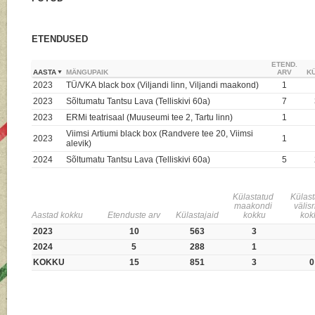
ETENDUSED
ETEND.
AASTA
MÄNGUPAIK
ARV
KÜ
2023
TÜ/VKA black box (Viljandi linn, Viljandi maakond)
1
2023
Sõltumatu Tantsu Lava (Telliskivi 60a)
7
2023
ERMi teatrisaal (Muuseumi tee 2, Tartu linn)
1
Viimsi Artiumi black box (Randvere tee 20, Viimsi
2023
1
alevik)
2024
Sõltumatu Tantsu Lava (Telliskivi 60a)
5
Külastatud
Külas
maakondi
välis
Aastad kokku
Etenduste arv
Külastajaid
kokku
kok
2023
10
563
3
2024
5
288
1
KOKKU
15
851
3
0