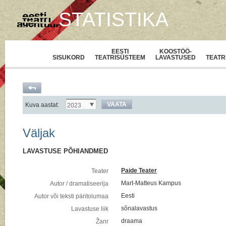
STATISTIKA
EESTI
KOOSTÖÖ-
SISUKORD
TEATRISÜSTEEM
LAVASTUSED
TEATR
VAATA
Kuva aastat:
2023
Väljak
LAVASTUSE PÕHIANDMED
Paide Teater
Teater
Mart-Matteus Kampus
Autor / dramatiseerija
Eesti
Autor või teksti päritolumaa
sõnalavastus
Lavastuse liik
draama
Žanr