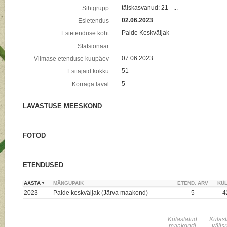
täiskasvanud: 21 - ...
Sihtgrupp
02.06.2023
Esietendus
Paide Keskväljak
Esietenduse koht
-
Statsionaar
07.06.2023
Viimase etenduse kuupäev
51
Esitajaid kokku
5
Korraga laval
LAVASTUSE MEESKOND
FOTOD
ETENDUSED
AASTA
MÄNGUPAIK
ETEND. ARV
KÜL
2023
Paide keskväljak (Järva maakond)
5
4
Külastatud
Külas
maakondi
välis