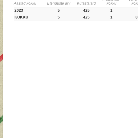
Aastad kokku
Etenduste arv
Külastajaid
kokku
kok
2023
5
425
1
KOKKU
5
425
1
0