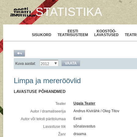
STATISTIKA
EESTI
KOOSTÖÖ-
SISUKORD
TEATRISÜSTEEM
LAVASTUSED
TEATR
VAATA
Kuva aastat:
2012
Limpa ja mereröövlid
LAVASTUSE PÕHIANDMED
Ugala Teater
Teater
Andrus Kivirähk / Oleg Titov
Autor / dramatiseerija
Eesti
Autor või teksti päritolumaa
sõnalavastus
Lavastuse liik
draama
Žanr