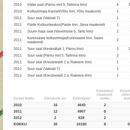
2010
Väike saal (Pärnu mnt 5, Tallinna linn)
4
2010
Kultuurimaja Kannel(Võru linn, Võru maakond)
1
2011
Suur saal (Vaksali 7)
1
2011
Paide Kultuurikeskus(Paide linn, Järva maakond)
1
2011
Suure maja saal (Vanemuise 6, Tartu linn)
2
Kuressaare kultuurimaja(Kuressaare linn, Saare
2011
2
maakond)
2011
Suur saal (Keskväljak 1, Pärnu linn)
3
2011
Suur saal (Pärnu mnt 5, Tallinna linn)
2
2011
Suur saal (Kreutzwaldi 2 a, Rakvere linn)
1
2012
Suur saal (Vaksali 7)
1
2012
Suur saal (Kreutzwaldi 2 a, Rakvere linn)
1
Külastatud
Külas
maakondi
välis
Aastad kokku
Etenduste arv
Külastajaid
kokku
kok
2010
16
4645
2
2011
12
4907
6
2012
2
628
2
KOKKU
30
10180
8
0