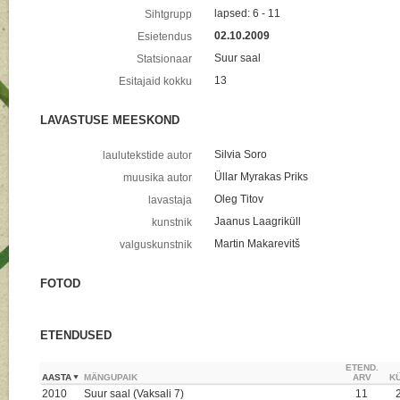
lapsed: 6 - 11
Sihtgrupp
02.10.2009
Esietendus
Suur saal
Statsionaar
13
Esitajaid kokku
LAVASTUSE MEESKOND
Silvia Soro
laulutekstide autor
Üllar Myrakas Priks
muusika autor
Oleg Titov
lavastaja
Jaanus Laagriküll
kunstnik
Martin Makarevitš
valguskunstnik
FOTOD
ETENDUSED
ETEND.
AASTA
MÄNGUPAIK
ARV
KÜ
2010
Suur saal (Vaksali 7)
11