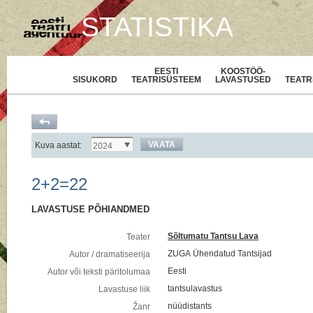
STATISTIKA
EESTI
KOOSTÖÖ-
SISUKORD
TEATRISÜSTEEM
LAVASTUSED
TEATR
VAATA
Kuva aastat:
2024
2+2=22
LAVASTUSE PÕHIANDMED
Sõltumatu Tantsu Lava
Teater
ZUGA Ühendatud Tantsijad
Autor / dramatiseerija
Eesti
Autor või teksti päritolumaa
tantsulavastus
Lavastuse liik
nüüdistants
Žanr