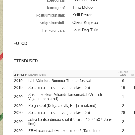
koreograaf
Tiina Mölder
koreograaf
Keili Retter
kostüümikunstnik
Oliver Kulpsoo
valguskunstnik
Lauri-Dag Tüür
helikujundaja
FOTOD
ETENDUSED
ETEND.
AASTA
MÄNGUPAIK
ARV
KÜ
2019
Läti, Valmiera Summer Theater festival
6
2019
Sõltumatu Tantsu Lava (Telliskivi 60a)
16
Sakala keskus, Viljandi Tantsunädal (Viljandi linn,
2020
1
Viljandi maakond)
2020
Kolga kool (Kolga alevik, Harju maakond)
2
2020
Sõltumatu Tantsu Lava (Telliskivi 60a)
20
Jõhvi kontserdimaja saal (Pargi tn. 40, 41537, Jõhvi
2020
2
linn)
2020
ERMi teatrisaal (Muuseumi tee 2, Tartu linn)
2