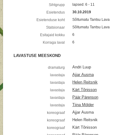
lapsed: 6 - 11
Sihtgrupp
30.10.2019
Esietendus
Sõltumatu Tantsu Lava
Esietenduse koht
Sõltumatu Tantsu Lava
Statsionaar
6
Esitajaid kokku
6
Korraga laval
LAVASTUSE MEESKOND
Andri Luup
dramaturg
Ajjar Ausma
lavastaja
Helen Reitsnik
lavastaja
Kärt Tõnisson
lavastaja
Päär Pärenson
lavastaja
Tiina Mölder
lavastaja
Ajjar Ausma
koreograaf
Helen Reitsnik
koreograaf
Kärt Tõnisson
koreograaf
Päär Pärenson