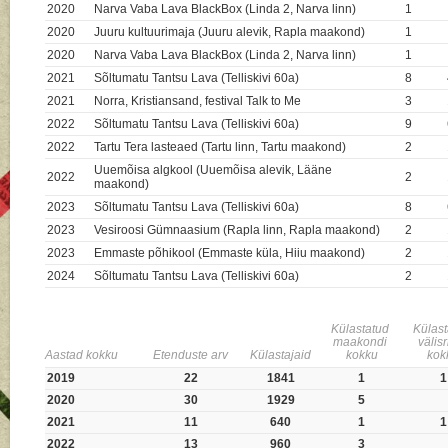
2020
Narva Vaba Lava BlackBox (Linda 2, Narva linn)
1
2020
Juuru kultuurimaja (Juuru alevik, Rapla maakond)
1
2020
Narva Vaba Lava BlackBox (Linda 2, Narva linn)
1
2021
Sõltumatu Tantsu Lava (Telliskivi 60a)
8
2021
Norra, Kristiansand, festival Talk to Me
3
2022
Sõltumatu Tantsu Lava (Telliskivi 60a)
9
2022
Tartu Tera lasteaed (Tartu linn, Tartu maakond)
2
Uuemõisa algkool (Uuemõisa alevik, Lääne
2022
2
maakond)
2023
Sõltumatu Tantsu Lava (Telliskivi 60a)
8
2023
Vesiroosi Gümnaasium (Rapla linn, Rapla maakond)
2
2023
Emmaste põhikool (Emmaste küla, Hiiu maakond)
2
2024
Sõltumatu Tantsu Lava (Telliskivi 60a)
2
Külastatud
Külas
maakondi
välis
Aastad kokku
Etenduste arv
Külastajaid
kokku
kok
2019
22
1841
1
1
2020
30
1929
5
2021
11
640
1
1
2022
13
960
3