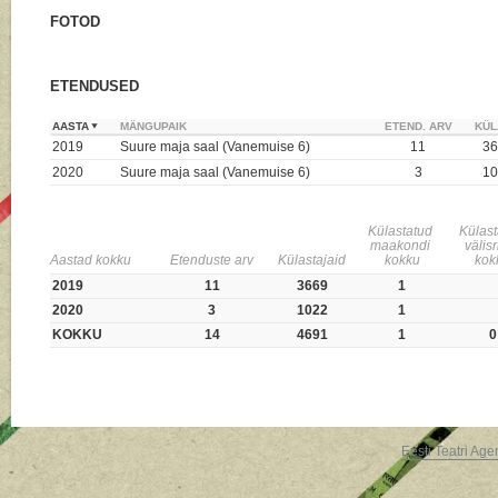
FOTOD
ETENDUSED
AASTA
MÄNGUPAIK
ETEND. ARV
KÜL
2019
Suure maja saal (Vanemuise 6)
11
36
2020
Suure maja saal (Vanemuise 6)
3
10
Külastatud
Külas
maakondi
välis
Aastad kokku
Etenduste arv
Külastajaid
kokku
kok
2019
11
3669
1
2020
3
1022
1
KOKKU
14
4691
1
0
Eesti Teatri Age