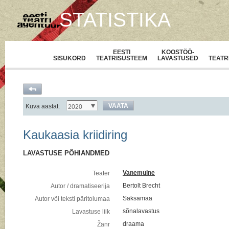
STATISTIKA
EESTI
KOOSTÖÖ-
SISUKORD
TEATRISÜSTEEM
LAVASTUSED
TEATR
VAATA
Kuva aastat:
2020
Kaukaasia kriidiring
LAVASTUSE PÕHIANDMED
Vanemuine
Teater
Bertolt Brecht
Autor / dramatiseerija
Saksamaa
Autor või teksti päritolumaa
sõnalavastus
Lavastuse liik
draama
Žanr