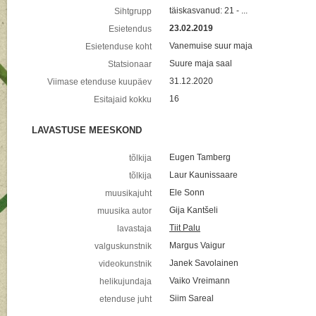
täiskasvanud: 21 - ...
Sihtgrupp
23.02.2019
Esietendus
Vanemuise suur maja
Esietenduse koht
Suure maja saal
Statsionaar
31.12.2020
Viimase etenduse kuupäev
16
Esitajaid kokku
LAVASTUSE MEESKOND
Eugen Tamberg
tõlkija
Laur Kaunissaare
tõlkija
Ele Sonn
muusikajuht
Gija Kantšeli
muusika autor
Tiit Palu
lavastaja
Margus Vaigur
valguskunstnik
Janek Savolainen
videokunstnik
Vaiko Vreimann
helikujundaja
Siim Sareal
etenduse juht