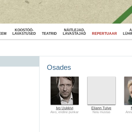
KOOSTÖÖ-
NÄITLEJAD,
A
EEM
LAVASTUSED
TEATRID
LAVASTAJAD
REPERTUAAR
LÜHI
Osades
Ivo Uukkivi
Eliann Tulve
Aivo, endine punkar
Neiu mustas
Anna