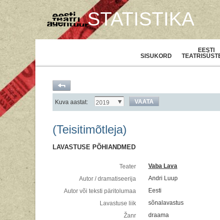
STATISTIKA
EESTI
SISUKORD
TEATRISÜST
VAATA
Kuva aastat:
2019
(Teisitimõtleja)
LAVASTUSE PÕHIANDMED
Vaba Lava
Teater
Andri Luup
Autor / dramatiseerija
Eesti
Autor või teksti päritolumaa
sõnalavastus
Lavastuse liik
draama
Žanr