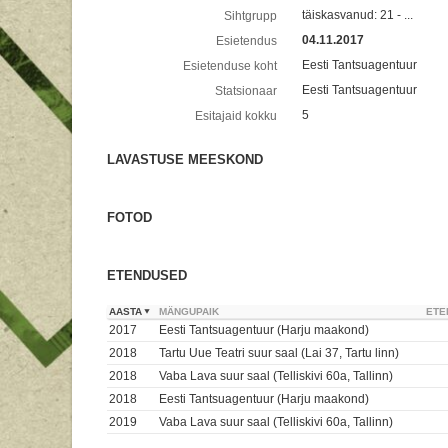
täiskasvanud: 21 - ...
Sihtgrupp
04.11.2017
Esietendus
Eesti Tantsuagentuur
Esietenduse koht
Eesti Tantsuagentuur
Statsionaar
5
Esitajaid kokku
LAVASTUSE MEESKOND
FOTOD
ETENDUSED
AASTA
MÄNGUPAIK
ETE
2017
Eesti Tantsuagentuur (Harju maakond)
2018
Tartu Uue Teatri suur saal (Lai 37, Tartu linn)
2018
Vaba Lava suur saal (Telliskivi 60a, Tallinn)
2018
Eesti Tantsuagentuur (Harju maakond)
2019
Vaba Lava suur saal (Telliskivi 60a, Tallinn)