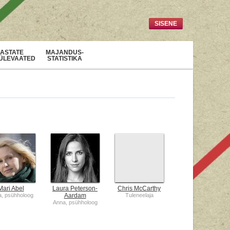
SISENE
ASTATE
MAJANDUS-
ÜLEVAATED
STATISTIKA
Mari Abel
Laura Peterson-
Chris McCarthy
, psühholoog
Aardam
Tuleneelaja
Anna, psühholoog