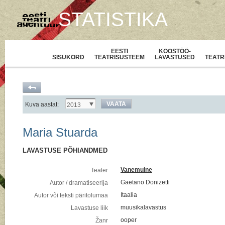
STATISTIKA
EESTI
KOOSTÖÖ-
SISUKORD
TEATRISÜSTEEM
LAVASTUSED
TEATR
VAATA
Kuva aastat:
2013
Maria Stuarda
LAVASTUSE PÕHIANDMED
Vanemuine
Teater
Gaetano Donizetti
Autor / dramatiseerija
Itaalia
Autor või teksti päritolumaa
muusikalavastus
Lavastuse liik
ooper
Žanr