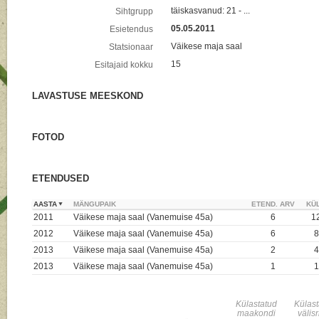
täiskasvanud: 21 - ...
Sihtgrupp
05.05.2011
Esietendus
Väikese maja saal
Statsionaar
15
Esitajaid kokku
LAVASTUSE MEESKOND
FOTOD
ETENDUSED
AASTA
MÄNGUPAIK
ETEND. ARV
KÜL
2011
Väikese maja saal (Vanemuise 45a)
6
1
2012
Väikese maja saal (Vanemuise 45a)
6
8
2013
Väikese maja saal (Vanemuise 45a)
2
4
2013
Väikese maja saal (Vanemuise 45a)
1
1
Külastatud
Külas
maakondi
välis