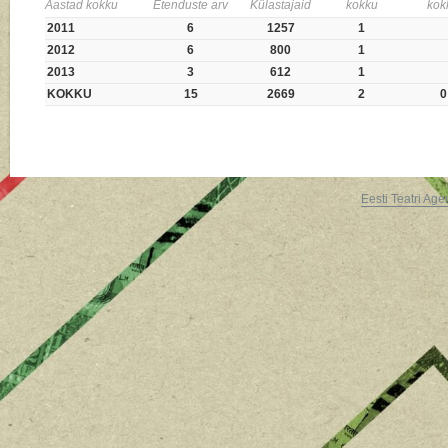
Aastad kokku
Etenduste arv
Külastajaid
kokku
kok
2011
6
1257
1
2012
6
800
1
2013
3
612
1
KOKKU
15
2669
2
0
Eesti Teatri Age