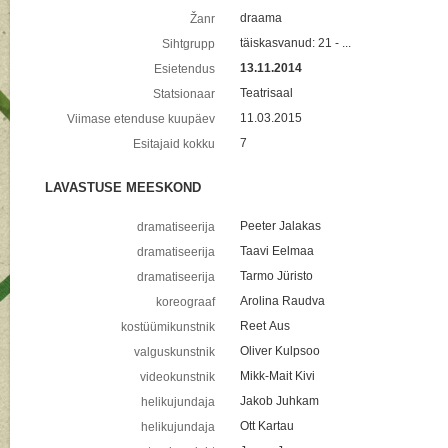
draama
Žanr
täiskasvanud: 21 - ...
Sihtgrupp
13.11.2014
Esietendus
Teatrisaal
Statsionaar
11.03.2015
Viimase etenduse kuupäev
7
Esitajaid kokku
LAVASTUSE MEESKOND
Peeter Jalakas
dramatiseerija
Taavi Eelmaa
dramatiseerija
Tarmo Jüristo
dramatiseerija
Arolina Raudva
koreograaf
Reet Aus
kostüümikunstnik
Oliver Kulpsoo
valguskunstnik
Mikk-Mait Kivi
videokunstnik
Jakob Juhkam
helikujundaja
Ott Kartau
helikujundaja