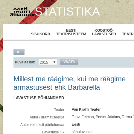
STATISTIKA
EESTI
KOOSTÖÖ-
SISUKORD
TEATRISÜSTEEM
LAVASTUSED
TEATR
VAATA
Kuva aastat:
2015
Millest me räägime, kui me räägime
armastusest ehk Barbarella
LAVASTUSE PÕHIANDMED
Von Krahli Teater
Teater
Taavi Eelmaa, Peeter Jalakas, Tarmo J
Autor / dramatiseerija
Eesti
Autor või teksti päritolumaa
sõnalavastus
Lavastuse liik