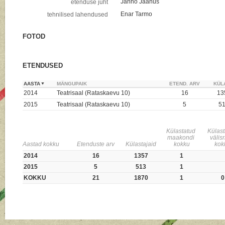
Janno Jaanus
etenduse juht
Enar Tarmo
tehnilised lahendused
FOTOD
ETENDUSED
AASTA
MÄNGUPAIK
ETEND. ARV
KÜL
2014
Teatrisaal (Rataskaevu 10)
16
13
2015
Teatrisaal (Rataskaevu 10)
5
5
Külastatud
Külas
maakondi
välis
Aastad kokku
Etenduste arv
Külastajaid
kokku
kok
2014
16
1357
1
2015
5
513
1
KOKKU
21
1870
1
0