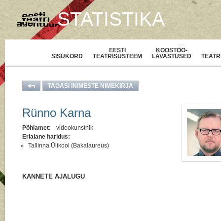
STATISTIKA
EESTI
KOOSTÖÖ-
SISUKORD
TEATRISÜSTEEM
LAVASTUSED
TEATR
TAGASI INIMESTE NIMEKIRJA
Rünno Karna
Põhiamet:
videokunstnik
Erialane haridus:
Tallinna Ülikool (Bakalaureus)
KANNETE AJALUGU