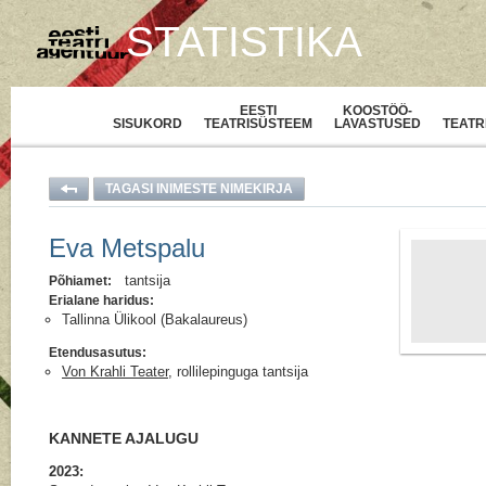
STATISTIKA
EESTI
KOOSTÖÖ-
SISUKORD
TEATRISÜSTEEM
LAVASTUSED
TEATR
TAGASI INIMESTE NIMEKIRJA
Eva Metspalu
tantsija
Põhiamet:
Erialane haridus:
Tallinna Ülikool (Bakalaureus)
Etendusasutus:
Von Krahli Teater
, rollilepinguga tantsija
KANNETE AJALUGU
2023: