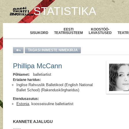
STATISTIKA
EESTI
KOOSTÖÖ-
SISUKORD
TEATRISÜSTEEM
LAVASTUSED
TEATR
TAGASI INIMESTE NIMEKIRJA
Phillipa McCann
balletiartist
Põhiamet:
Erialane haridus:
Inglise Rahvuslik Balletikool (English National
Ballet School) (Rakenduskõrgharidus)
Etendusasutus:
Estonia
, koosseisuline balletiartist
KANNETE AJALUGU