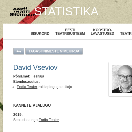
STATISTIKA
EESTI
KOOSTÖÖ-
SISUKORD
TEATRISÜSTEEM
LAVASTUSED
TEATR
TAGASI INIMESTE NIMEKIRJA
David Vseviov
Põhiamet:
esitaja
Etendusasutus:
Endla Teater
, rollilepinguga esitaja
KANNETE AJALUGU
2019:
Seotud teatriga
Endla Teater