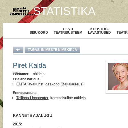
STATISTIKA
EESTI
KOOSTÖÖ-
SISUKORD
TEATRISÜSTEEM
LAVASTUSED
TEATR
TAGASI INIMESTE NIMEKIRJA
Piret Kalda
näitleja
Põhiamet:
Erialane haridus:
EMTA lavakunsti osakond (Bakalaureus)
Etendusasutus:
Tallinna Linnateater
, koosseisuline näitleja
KANNETE AJALUGU
2015: