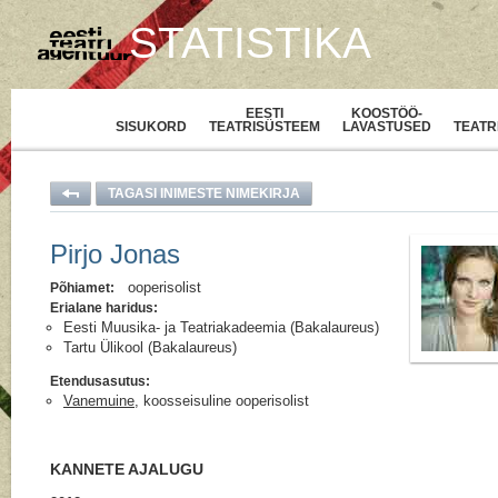
STATISTIKA
EESTI
KOOSTÖÖ-
SISUKORD
TEATRISÜSTEEM
LAVASTUSED
TEATR
TAGASI INIMESTE NIMEKIRJA
Pirjo Jonas
ooperisolist
Põhiamet:
Erialane haridus:
Eesti Muusika- ja Teatriakadeemia (Bakalaureus)
Tartu Ülikool (Bakalaureus)
Etendusasutus:
Vanemuine
, koosseisuline ooperisolist
KANNETE AJALUGU