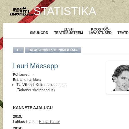
STATISTIKA
EESTI
KOOSTÖÖ-
SISUKORD
TEATRISÜSTEEM
LAVASTUSED
TEATR
TAGASI INIMESTE NIMEKIRJA
Lauri Mäesepp
-
Põhiamet:
Erialane haridus:
TÜ Viljandi Kultuuriakadeemia
(Rakenduskõrgharidus)
KANNETE AJALUGU
2019:
Lahkus teatrist
Endla Teater
2014: